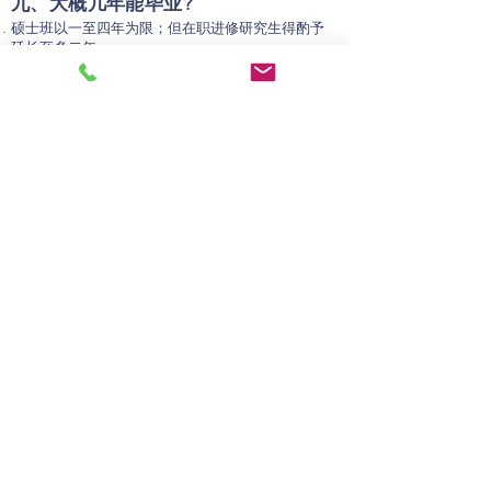
九、大概几年能毕业?
硕士班以一至四年为限；但在职进修研究生得酌予
延长至多二年。
如果学生没有休学，且每学期都修满三门课，并在
第四学期完成论文，一般而言，二年可以毕业。
UEN No: and PEI Registration No:
201723302Z
Registration Period:
17-02-2024
to
16-02-2028
Contact Us
Tel:
+65 6363 0330
Fax:
+65 6363 0220
Email:
info@cavenagh.institute
Address
Republic Polytechnic
9 Woodlands Avenue 9